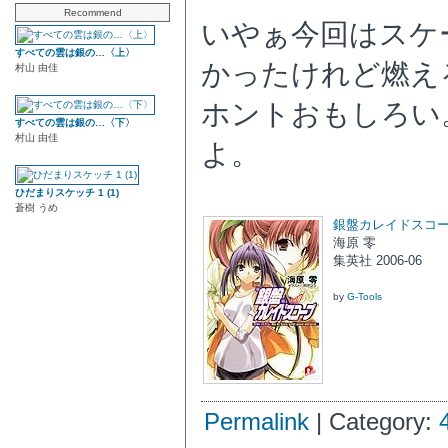
Recommend
いやぁ今回はスケ
すべての雲は銀の…〈上〉
かったけれど燃え
村山 由佳
ホントおもしろい
すべての雲は銀の…〈下〉
村山 由佳
よ。
ひだまりスケッチ 1 (1)
蒼樹 うめ
銀盤カレイドスコープ
海原 零
集英社 2006-06
by
G-Tools
Permalink
| Category: