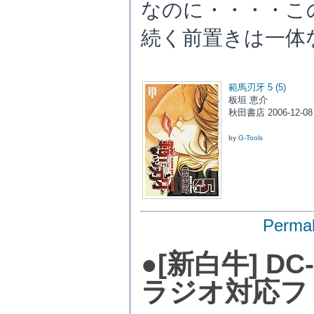
なのに・・・・こ
続く前置きは一体
範馬刃牙 5 (5)
板垣 恵介
秋田書店 2006-12-08
by
G-Tools
Permal
●
[新白牛] DC
ラジオ対応フ