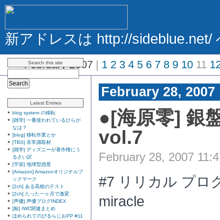
新アドレスは http://sideblue.net/
<<
February 2007
|
1
2
3
4
5
6
7
8
9
10
11
1
Search this site
February 28, 2007
Latest Entries
●
[海原零] 
blog system の移転
[雑学] 一番使われているひらが
なは？
vol.7
[blog] 移転作業とか
[TBS] 非常識取材
[雑学] ディズニーが著作権にう
February 28, 2007 11:
るさい訳
[宇宙] 地球型惑星
[Amazon] Amazonオリジナルブ
#7 リリカル プログラム:
ックマーク
[2ch] ある高校のテスト
[2ch] たった一ヶ月で激変
miracle
[声優] 声優ブログINDEX
[鯨] IWC関連まとめ
ほめられてのびるらじおPP #11