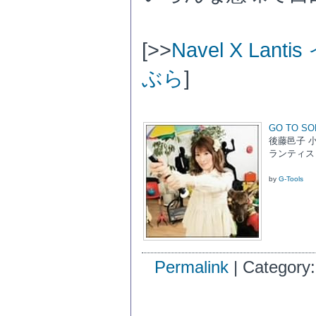
[>>
Navel X La
ぶら
]
GO TO S
後藤邑子 
ランティス 20
by
G-Tools
Permalink
| Category