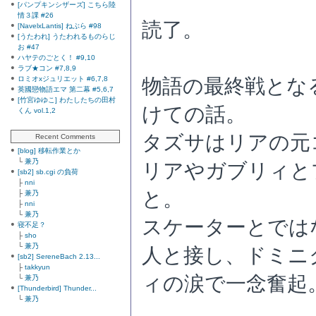
[パンプキンシザーズ] こちら陸
情３課 #26
読了。
[NavelxLantis] ねぶら #98
[うたわれ] うたわれるものらじ
お #47
ハヤテのごとく！ #9,10
ラブ★コン #7,8,9
物語の最終戦とな
ロミオxジュリエット #6,7,8
英國戀物語エマ 第二幕 #5,6,7
[竹宮ゆゆこ] わたしたちの田村
けての話。
くん vol.1,2
タズサはリアの元
Recent Comments
[blog] 移転作業とか
└
兼乃
リアやガブリィと
[sb2] sb.cgi の負荷
├
nni
と。
├
兼乃
├
nni
└
兼乃
スケーターとでは
寝不足？
├
sho
└
兼乃
人と接し、ドミニ
[sb2] SereneBach 2.13...
├
takkyun
ィの涙で一念奮起。
└
兼乃
[Thunderbird] Thunder...
└
兼乃