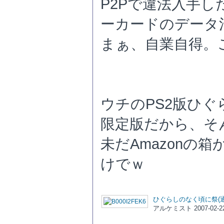
P2Pで違法入手
ーカードのデータ
まぁ、自業自得。
ウチのPS2版ひ
限定版だから、そ
未だAmazonの
けでｗ
ひぐらしのなく頃に祭(通
アルケミスト 2007-02-2