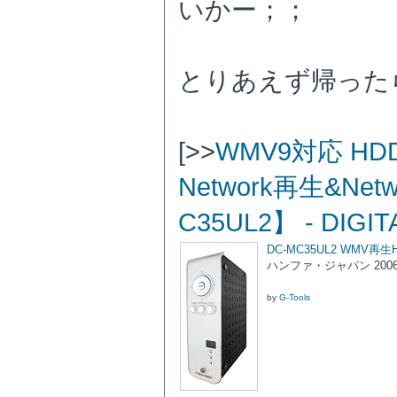
いかー；；
とりあえず帰った
[>>
WMV9対応 H
Network再生&Net
C35UL2】 - DIGI
DC-MC35UL2 WMV再生HD
ハンファ・ジャパン 2006-
by
G-Tools